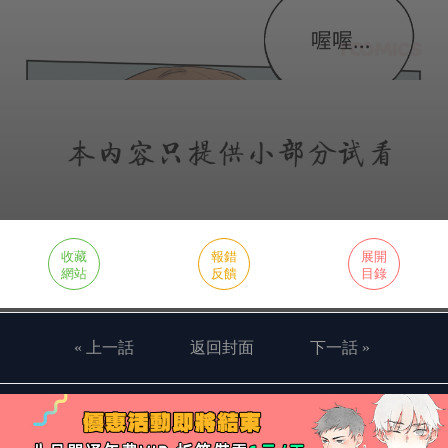
收藏
報錯
展開
網站
反饋
目錄
« 上一話
返回封面
下一話 »