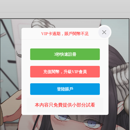
第 1 话
VIP卡過期，賬戶閱幣不足
3秒快速註冊
充值閱幣，升級VIP會員
登陸賬戶
本內容只免費提供小部分試看