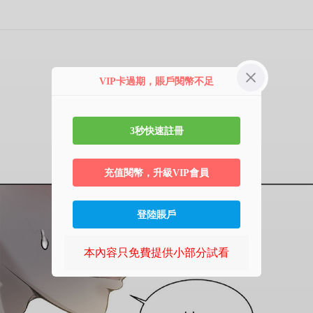
第8话 肌肤相亲
VIP卡過期，賬戶閱幣不足
3秒快速註冊
充值閱幣，升級VIP會員
登陸賬戶
本內容只免費提供小部分試看