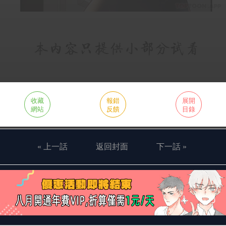
收藏
報錯
展開
網站
反饋
目錄
« 上一話
返回封面
下一話 »