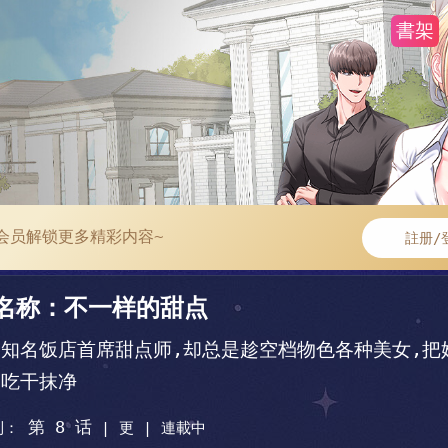
書架
会员解锁更多精彩内容~
註册/
名称：不一样的甜点
知名饭店首席甜点师,却总是趁空档物色各种美女,把
点吃干抹净
第 8 话
到：
|
更 |
連載中